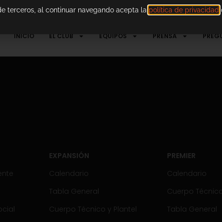
 de terceros, al continuar navegando acepta la
política de privacidad
d
INICIO
EL CLUB
EQUIPOS
PRENSA
PREG
EXPANSIÓN
PREMIER
ente
Calendario
Calendario
Tabla General
Cuerpo Técnico 
cial
Cuerpo Técnico y Plantel
Tabla General