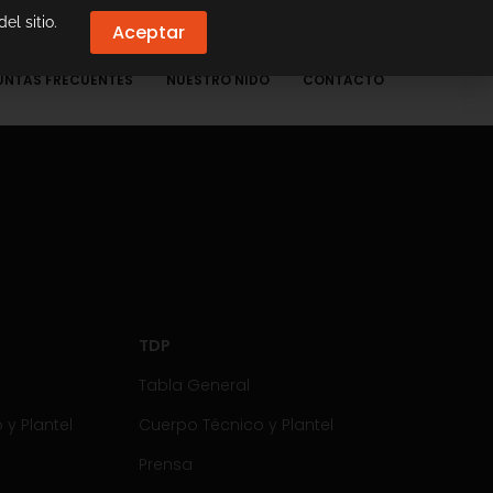
el sitio.
Aceptar
UNTAS FRECUENTES
NUESTRO NIDO
CONTACTO
TDP
Tabla General
y Plantel
Cuerpo Técnico y Plantel
Prensa