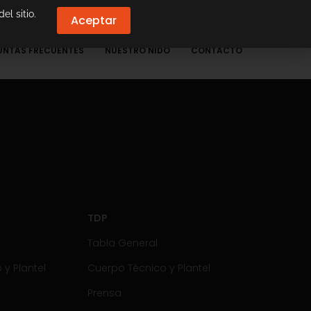
el sitio.
Aceptar
UNTAS FRECUENTES
NUESTRO NIDO
CONTACTO
TDP
Tabla General
y Plantel
Cuerpo Técnico y Plantel
Prensa