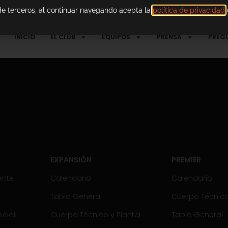
 de terceros, al continuar navegando acepta la
política de privacidad
d
INICIO
EL CLUB
EQUIPOS
PRENSA
PREG
EXPANSIÓN
PREMIER
ente
Calendario
Calendario
Tabla General
Cuerpo Técnico 
cial
Cuerpo Técnico y Plantel
Tabla General