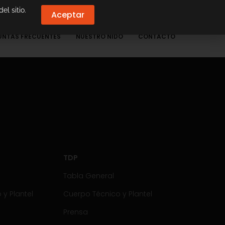
el sitio.
Aceptar
UNTAS FRECUENTES
NUESTRO NIDO
CONTACTO
TDP
Tabla General
y Plantel
Cuerpo Técnico y Plantel
Prensa