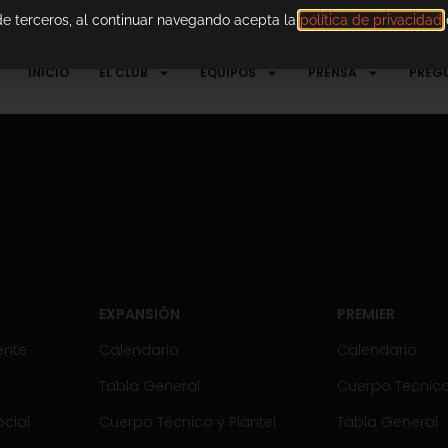
 de terceros, al continuar navegando acepta la
política de privacidad
d
INICIO
EL CLUB
EQUIPOS
PRENSA
PREG
EXPANSIÓN
PREMIER
ente
Calendario
Calendario
Tabla General
Cuerpo Técnico 
cial
Cuerpo Técnico y Plantel
Tabla General