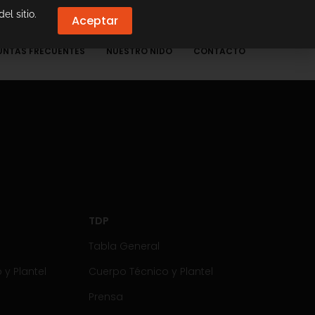
el sitio.
Aceptar
UNTAS FRECUENTES
NUESTRO NIDO
CONTACTO
TDP
Tabla General
y Plantel
Cuerpo Técnico y Plantel
Prensa