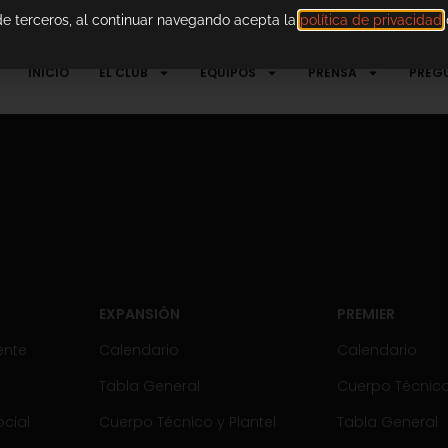
 de terceros, al continuar navegando acepta la
política de privacidad
d
INICIO
EL CLUB
EQUIPOS
PRENSA
PREG
EXPANSIÓN
PREMIER
ente
Calendario
Calendario
Tabla General
Cuerpo Técnico 
cial
Cuerpo Técnico y Plantel
Tabla General