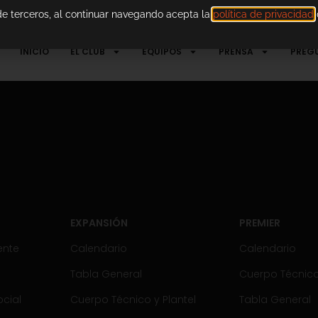
 de terceros, al continuar navegando acepta la
política de privacidad
d
INICIO
EL CLUB
EQUIPOS
PRENSA
PREG
EXPANSIÓN
PREMIER
ente
Calendario
Calendario
Tabla General
Cuerpo Técnico 
cial
Cuerpo Técnico y Plantel
Tabla General