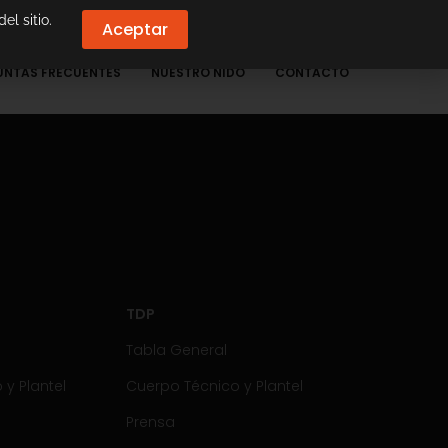
el sitio.
Aceptar
UNTAS FRECUENTES
NUESTRO NIDO
CONTACTO
TDP
Tabla General
y Plantel
Cuerpo Técnico y Plantel
Prensa