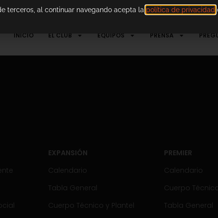
 de terceros, al continuar navegando acepta la
política de privacidad
d
INICIO
EL CLUB
EQUIPOS
PRENSA
PREG
EXPANSIÓN
PREMIER
ente
Calendario
Calendario
Tabla General
Cuerpo Técnico 
cial
Cuerpo Técnico y Plantel
Tabla General