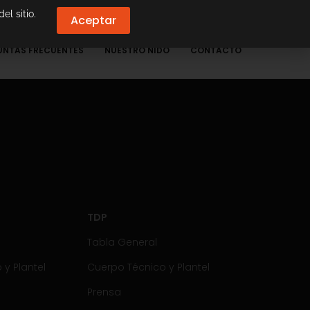
el sitio.
Aceptar
UNTAS FRECUENTES
NUESTRO NIDO
CONTACTO
TDP
Tabla General
y Plantel
Cuerpo Técnico y Plantel
Prensa