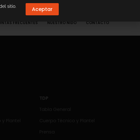
el sitio.
Aceptar
UNTAS FRECUENTES
NUESTRO NIDO
CONTACTO
TDP
Tabla General
y Plantel
Cuerpo Técnico y Plantel
Prensa