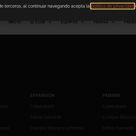
 de terceros, al continuar navegando acepta la
política de privacidad
d
INICIO
EL CLUB
EQUIPOS
PRENSA
PREG
EXPANSIÓN
PREMIER
ente
Calendario
Calendario
Tabla General
Cuerpo Técnico 
cial
Cuerpo Técnico y Plantel
Tabla General