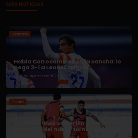
MÁS NOTICIAS
Expansión
Habla Correcaminos en la cancha: le
pega 3-1 a Leones Negros
6 de agosto de 2026
Premier
Correcaminos se perfila para el
arranque del nuevo torneo en Liga
Premier