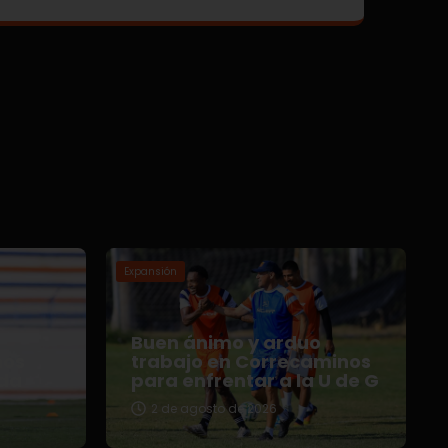
Expansión
Buen ánimo y arduo
nos
trabajo en Correcaminos
da
para enfrentar a la U de G
2 de agosto de 2026