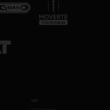
TDP
Tabla General