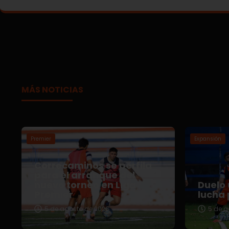
MÁS NOTICIAS
Premier
Expansión
Correcaminos se perfila
para el arranque del
nuevo torneo en Liga
Duelo 
Premier
lucha 
5 de agosto de 2026
5 de a