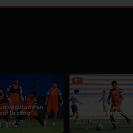
TDP
universitario en
Afianza Correcami
por la cima
TDP su pretempora
gosto de 2026
3 de agosto de 2026