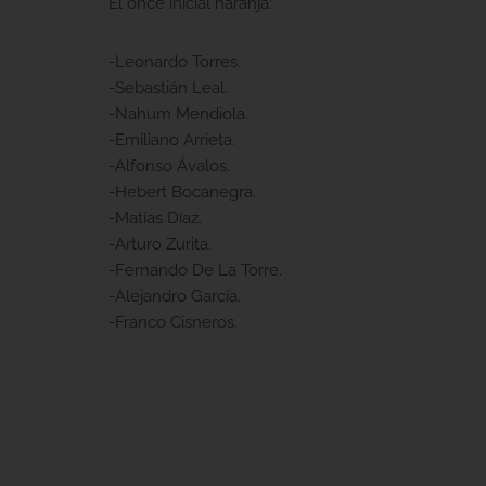
El once inicial naranja:
-Leonardo Torres.
-Sebastián Leal.
-Nahum Mendiola.
-Emiliano Arrieta.
-Alfonso Ávalos.
-Hebert Bocanegra.
-Matías Díaz.
-Arturo Zurita.
-Fernando De La Torre.
-Alejandro García.
-Franco Cisneros.