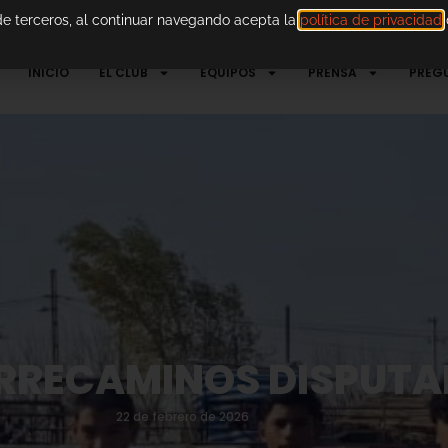
 de terceros, al continuar navegando acepta la
política de privacidad
d
INICIO
EL CLUB
EQUIPOS
PRENSA
PREG
ORRECAMINOS DISPUTA
22 de febrero de 2026