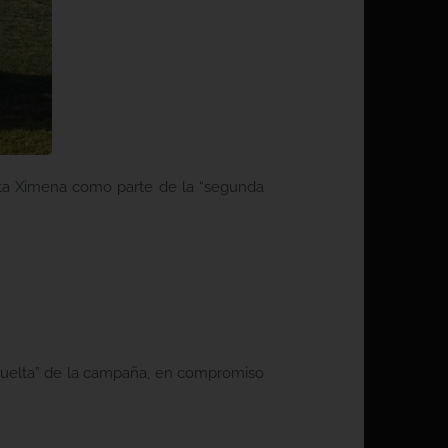
inta Ximena como parte de la “segunda
 vuelta” de la campaña, en compromiso