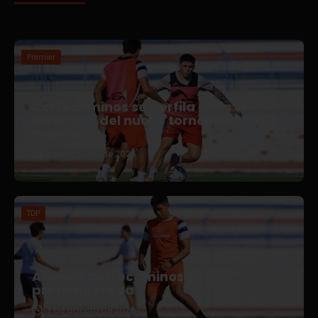
Premier
Correcaminos se perfila para el
arranque del nuevo torneo en Liga
Premier
5 de agosto de 2026
TDP
Afianza Correcaminos TDP su
pretemporada
3 de agosto de 2026