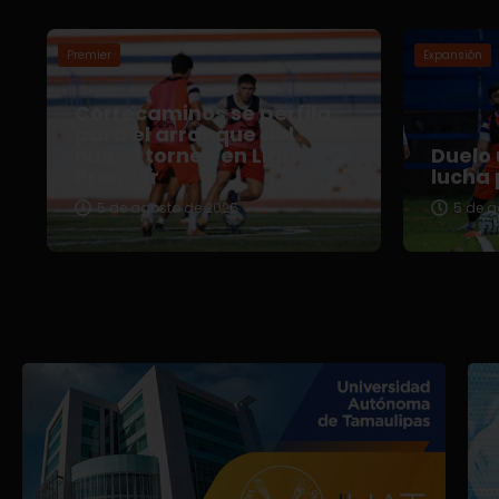
Premier
Expansión
Correcaminos se perfila
para el arranque del
nuevo torneo en Liga
Duelo 
Premier
lucha 
5 de agosto de 2026
5 de a