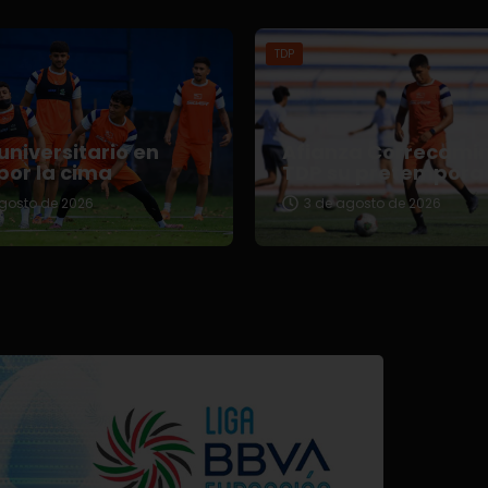
TDP
universitario en
Afianza Correcami
por la cima
TDP su pretempora
gosto de 2026
3 de agosto de 2026