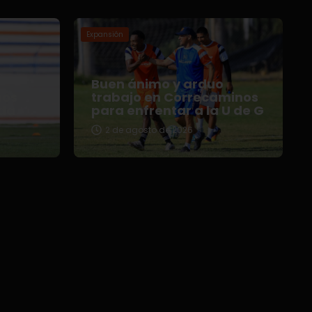
Expansión
Buen ánimo y arduo
nos
trabajo en Correcaminos
da
para enfrentar a la U de G
2 de agosto de 2026