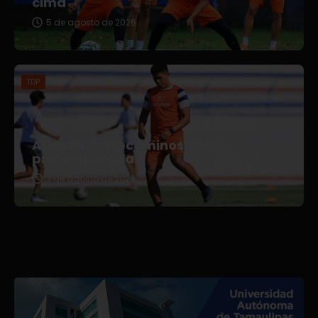
cima
5 de agosto de 2026
TDP
Afianza Correcaminos TDP su
pretemporada
3 de agosto de 2026