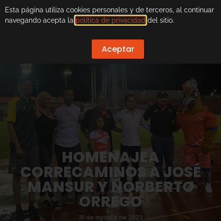
Esta página utiliza cookies personales y de terceros, al continuar
navegando acepta la
política de privacidad
del sitio.
Aceptar
HOMENAJEA
CORRECAMINOS A JOSÉ
MANSUR Y NORBERTO
ORREGO
31 de agosto de 2023