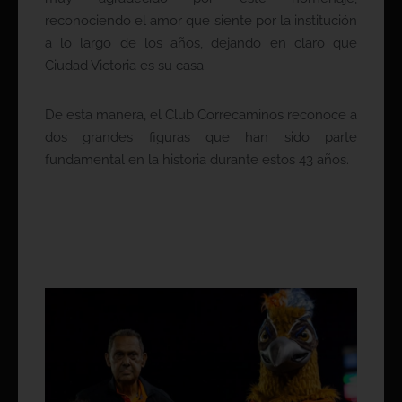
reconociendo el amor que siente por la institución
a lo largo de los años, dejando en claro que
Ciudad Victoria es su casa.
De esta manera, el Club Correcaminos reconoce a
dos grandes figuras que han sido parte
fundamental en la historia durante estos 43 años.