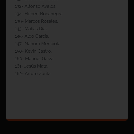
132- Alfonso Ávalos.
134- Hebert Bocanegra.
139- Marcos Rosales.
143- Matías Díaz.
145- Aldo García.
147- Nahum Mendiola.
150- Kevin Castro.
160- Manuel Garza
161- Jesús Mata.
162- Arturo Zurita.