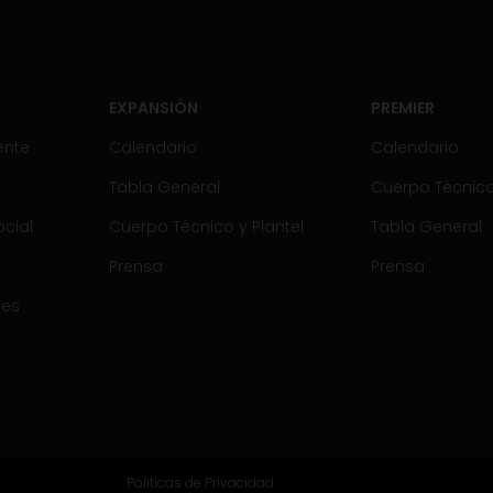
EXPANSIÓN
PREMIER
ente
Calendario
Calendario
Tabla General
Cuerpo Técnico 
cial
Cuerpo Técnico y Plantel
Tabla General
Prensa
Prensa
tes
Politicas de Privacidad