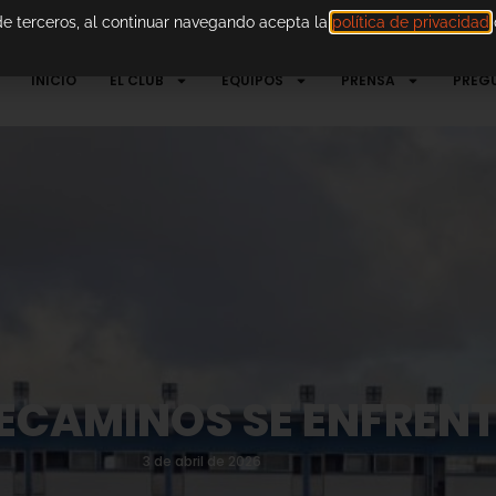
 de terceros, al continuar navegando acepta la
política de privacidad
d
INICIO
EL CLUB
EQUIPOS
PRENSA
PREG
ECAMINOS SE ENFRENT
3 de abril de 2026