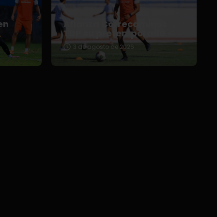
en
Afianza Correcaminos
TDP su pretemporada
3 de agosto de 2026