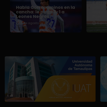
Correc
Habla Correcaminos en la
para e
cancha: le pega 3-1 a
nuevo 
Leones Negros
Premi
6 de agosto de 2026
5 de a