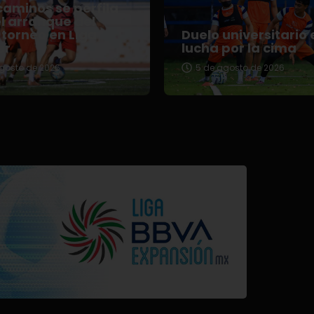
aminos se perfila
l arranque del
torneo en Liga
Duelo universitario 
er
lucha por la cima
gosto de 2026
5 de agosto de 2026