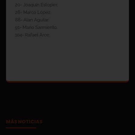
20- Joaquín Estopier.
28- Marco López.
88- Alan Aguilar.
91- Mario Sarmiento.
104- Rafael Arce.
MÁS NOTICIAS