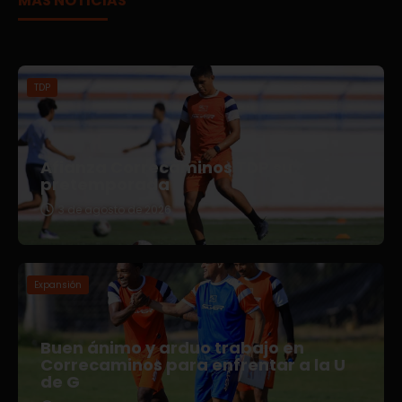
MÁS NOTICIAS
TDP
Afianza Correcaminos TDP su
pretemporada
3 de agosto de 2026
Expansión
Buen ánimo y arduo trabajo en
Correcaminos para enfrentar a la U
de G