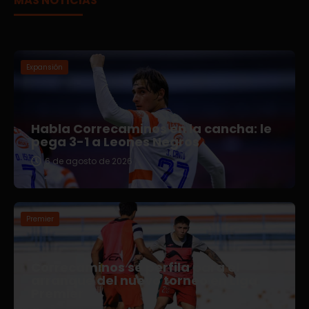
MÁS NOTICIAS
Expansión
Habla Correcaminos en la cancha: le
pega 3-1 a Leones Negros
6 de agosto de 2026
Premier
Correcaminos se perfila para el
arranque del nuevo torneo en Liga
Premier