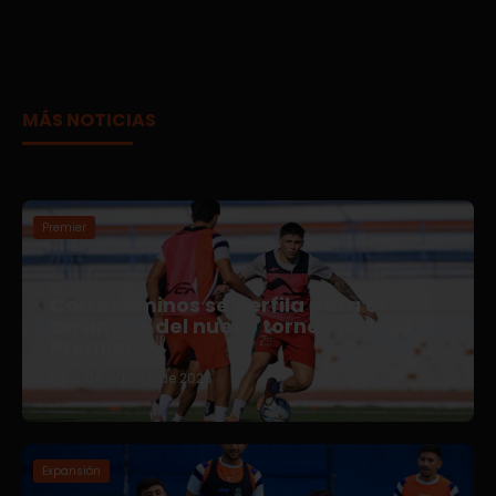
MÁS NOTICIAS
Premier
Correcaminos se perfila para el
arranque del nuevo torneo en Liga
Premier
5 de agosto de 2026
Expansión