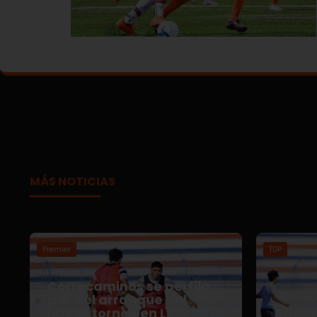
MÁS NOTICIAS
Premier
TDP
Correcaminos se perfila
para el arranque del
nuevo torneo en Liga
Afian