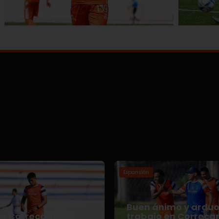
Expansión
Buen ánimo y ardu
za Correcaminos
trabajo en Correca