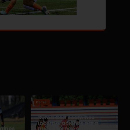
Premier
Suma Correcaminos
o
incorporaciones para
minos
nuevo torneo en Liga