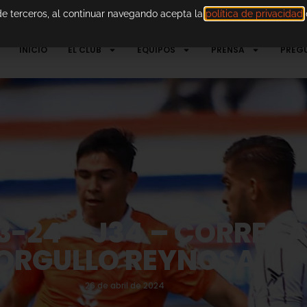
 de terceros, al continuar navegando acepta la
política de privacidad
d
INICIO
EL CLUB
EQUIPOS
PRENSA
PREG
23-24 – J34 – CORREC
ORGULLO REYNOSA
26 de abril de 2024