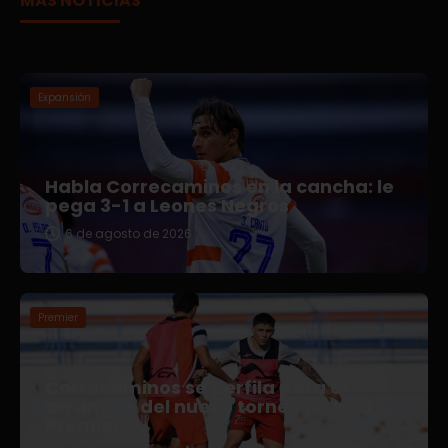
MÁS NOTICIAS
Expansión
Habla Correcaminos en la cancha: le
pega 3-1 a Leones Negros
6 de agosto de 2026
Premier
Correcaminos se perfila para el
arranque del nuevo torneo en Liga
Premier