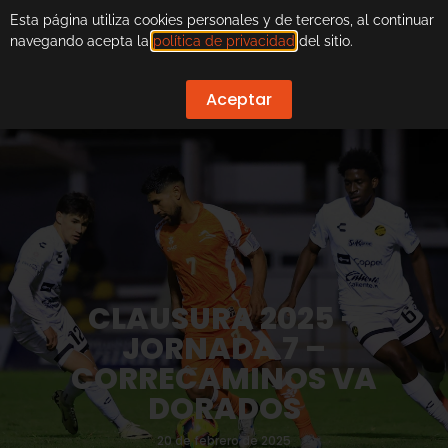
Esta página utiliza cookies personales y de terceros, al continuar
navegando acepta la
política de privacidad
del sitio.
Aceptar
CLAUSURA 2025 –
JORNADA 7 –
CORRECAMINOS VA
DORADOS
20 de febrero de 2025