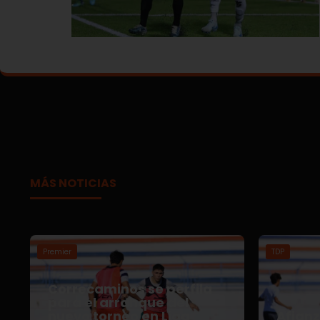
MÁS NOTICIAS
Premier
TDP
Correcaminos se perfila
para el arranque del
nuevo torneo en Liga
Afian