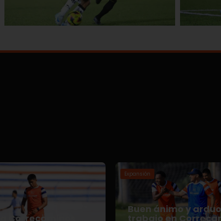
Expansión
Buen ánimo y ardu
za Correcaminos
trabajo en Correca