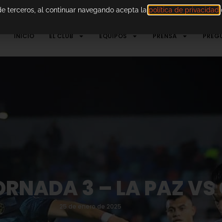
 de terceros, al continuar navegando acepta la
política de privacidad
d
INICIO
EL CLUB
EQUIPOS
PRENSA
PREG
ORNADA 3 – LA PAZ V
25 de enero de 2025