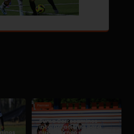
Premier
Suma Correcaminos
o
incorporaciones para
minos
nuevo torneo en Liga