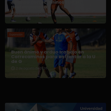
Afianza Correcaminos TDP su
pretemporada
3 de agosto de 2026
Expansión
Buen ánimo y arduo trabajo en
Correcaminos para enfrentar a la U
de G
2 de agosto de 2026