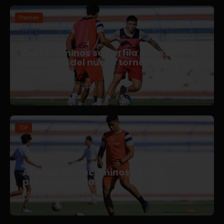
Premier
Correcaminos se perfila para el
arranque del nuevo torneo en Liga
Premier
5 de agosto de 2026
TDP
Afianza Correcaminos TDP su
pretemporada
3 de agosto de 2026