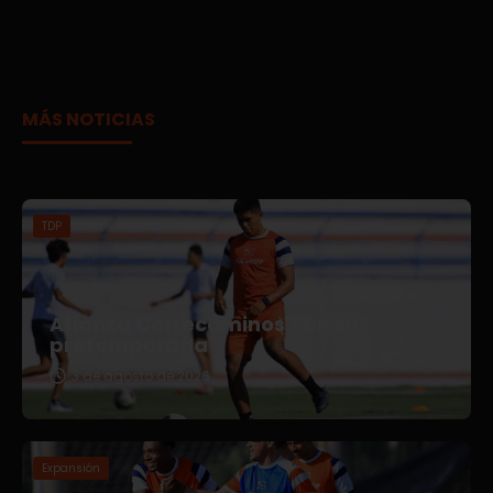
MÁS NOTICIAS
TDP
Afianza Correcaminos TDP su
pretemporada
3 de agosto de 2026
Expansión