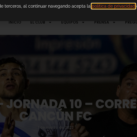
 de terceros, al continuar navegando acepta la
política de privacidad
d
INICIO
EL CLUB
EQUIPOS
PRENSA
PREG
– JORNADA 10 – CORR
CANCÚN FC
1 de marzo de 2022