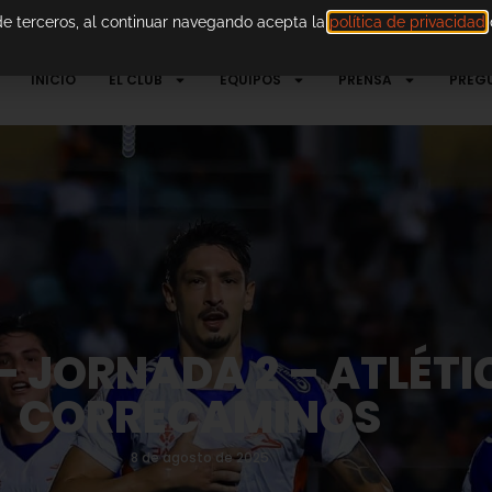
 de terceros, al continuar navegando acepta la
política de privacidad
d
INICIO
EL CLUB
EQUIPOS
PRENSA
PREG
– JORNADA 2 – ATLÉTI
CORRECAMINOS
8 de agosto de 2025