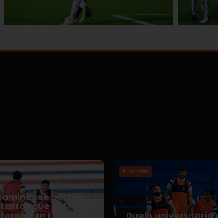
Expansión
aminos se perfila
l arranque del
torneo en Liga
Duelo universitario 