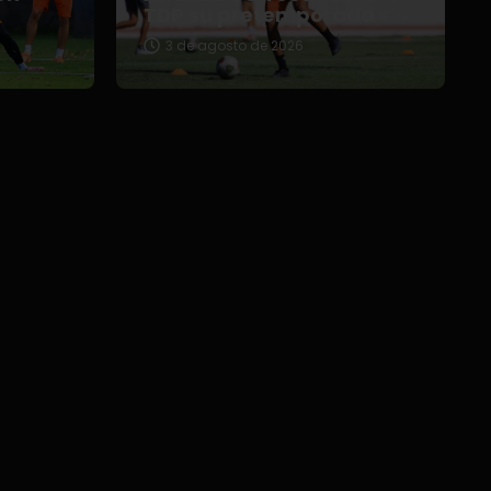
TDP su pretemporada
3 de agosto de 2026