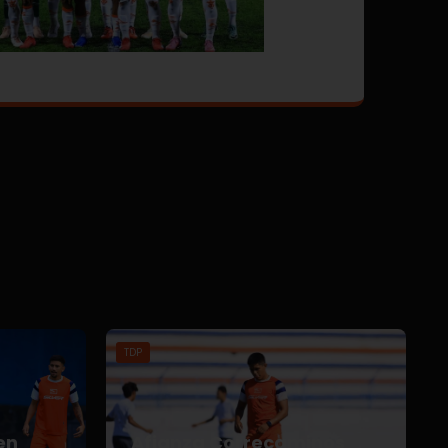
TDP
en
Afianza Correcaminos