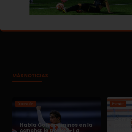
MÁS NOTICIAS
Expansión
Premier
Correc
Habla Correcaminos en la
para e
cancha: le pega 3-1 a
nuevo 