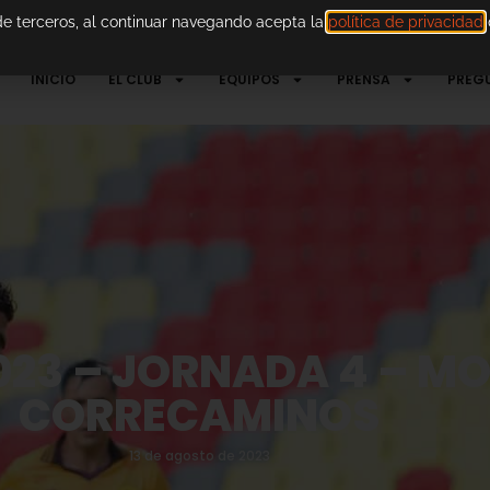
 de terceros, al continuar navegando acepta la
política de privacidad
d
INICIO
EL CLUB
EQUIPOS
PRENSA
PREG
23 – JORNADA 4 – MO
CORRECAMINOS
13 de agosto de 2023