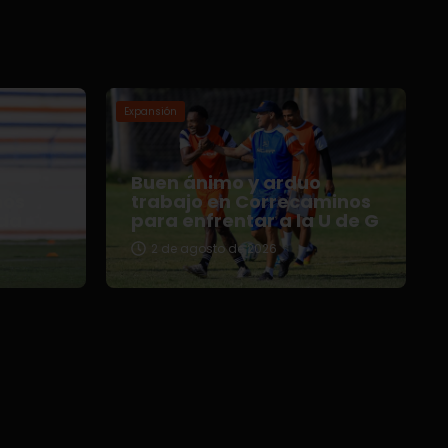
Expansión
Buen ánimo y arduo
nos
trabajo en Correcaminos
da
para enfrentar a la U de G
2 de agosto de 2026