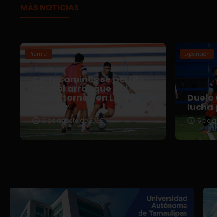
MÁS NOTICIAS
Premier
Expansión
Correcaminos se perfila
para el arranque del
nuevo torneo en Liga
Duelo 
Premier
lucha 
5 de agosto de 2026
5 de a