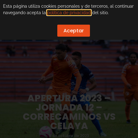
Esta página utiliza cookies personales y de terceros, al continuar
navegando acepta la
política de privacidad
del sitio.
Aceptar
APERTURA 2023 –
JORNADA 12 –
CORRECAMINOS VS
CELAYA
6 de octubre de 2023