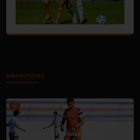
MÁS NOTICIAS
TDP
Afianza Correcaminos TDP su
pretemporada