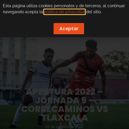
Esta página utiliza cookies personales y de terceros, al continuar
navegando acepta la
política de privacidad
del sitio.
Aceptar
APERTURA 2022 –
JORNADA 9 –
CORRECAMINOS VS
TLAXCALA
23 de agosto de 2022