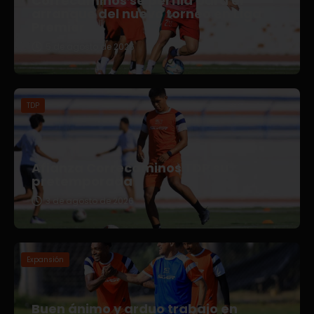
Correcaminos se perfila para el
arranque del nuevo torneo en Liga
Premier
5 de agosto de 2026
TDP
Afianza Correcaminos TDP su
pretemporada
3 de agosto de 2026
Expansión
Buen ánimo y arduo trabajo en