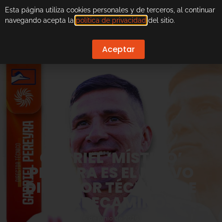
Esta página utiliza cookies personales y de terceros, al continuar
navegando acepta la
política de privacidad
del sitio.
Aceptar
GABRIEL ‘MÍSTICO’
PEREYRA ES EL NUEVO
DIRECTOR TÉCNICO DE
CORRECAMINOS
6 de junio de 2026