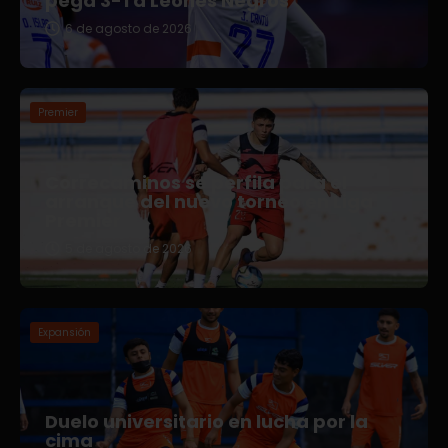
pega 3-1 a Leones Negros
6 de agosto de 2026
Premier
Correcaminos se perfila para el
arranque del nuevo torneo en Liga
Premier
5 de agosto de 2026
Expansión
Duelo universitario en lucha por la
cima