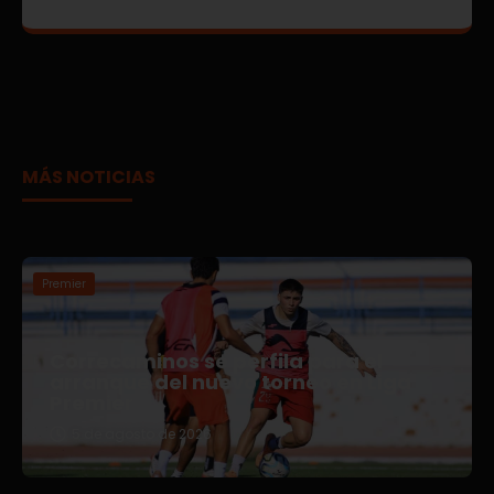
MÁS NOTICIAS
Premier
Correcaminos se perfila para el
arranque del nuevo torneo en Liga
Premier
5 de agosto de 2026