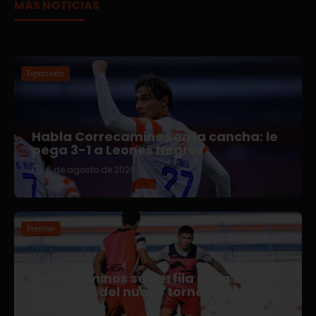
MÁS NOTICIAS
Expansión
Habla Correcaminos en la cancha: le
pega 3-1 a Leones Negros
6 de agosto de 2026
Premier
Correcaminos se perfila para el
arranque del nuevo torneo en Liga
Premier