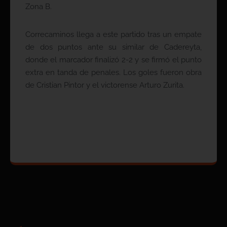
Zona B.
Correcaminos llega a este partido tras un empate
de dos puntos ante su similar de Cadereyta,
donde el marcador finalizó 2-2 y se firmó el punto
extra en tanda de penales. Los goles fueron obra
de Cristian Pintor y el victorense Arturo Zurita.