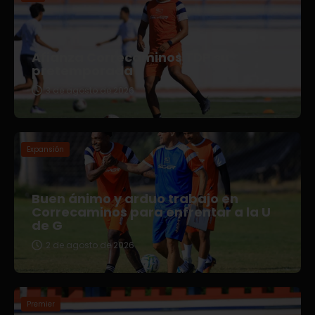
Afianza Correcaminos TDP su
pretemporada
3 de agosto de 2026
Expansión
Buen ánimo y arduo trabajo en
Correcaminos para enfrentar a la U
de G
2 de agosto de 2026
Premier