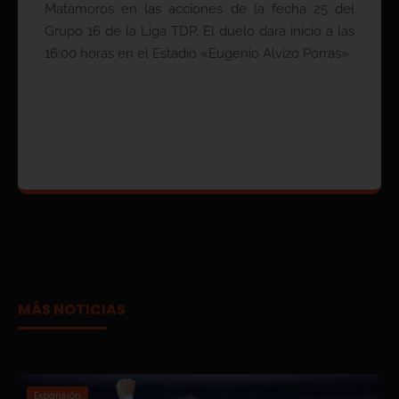
Matamoros en las acciones de la fecha 25 del
Grupo 16 de la Liga TDP. El duelo dará inicio a las
16:00 horas en el Estadio «Eugenio Alvizo Porras».
MÁS NOTICIAS
Expansión