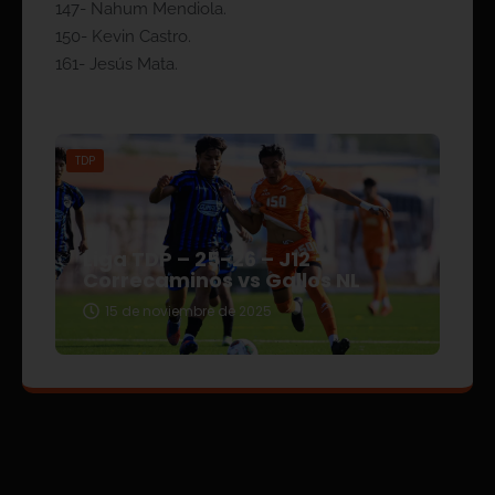
147- Nahum Mendiola.
150- Kevin Castro.
161- Jesús Mata.
TDP
Liga TDP – 25-26 – J12 –
Correcaminos vs Gallos NL
15 de noviembre de 2025