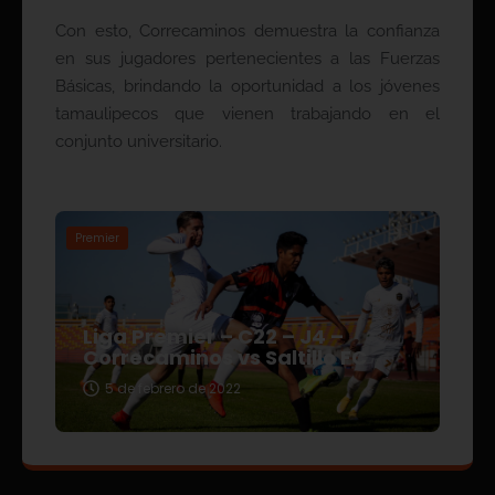
Con esto, Correcaminos demuestra la confianza
en sus jugadores pertenecientes a las Fuerzas
Básicas, brindando la oportunidad a los jóvenes
tamaulipecos que vienen trabajando en el
conjunto universitario.
Premier
Liga Premier – C22 – J4 –
Correcaminos vs Saltillo FC
5 de febrero de 2022