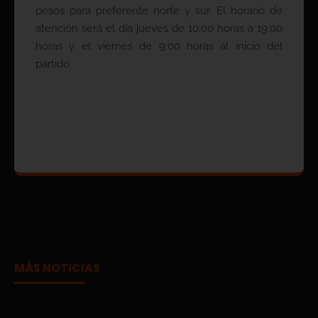
pesos para preferente norte y sur. El horario de
atención será el día jueves de 10:00 horas a 19:00
horas y el viernes de 9:00 horas al inicio del
partido.
MÁS NOTICIAS