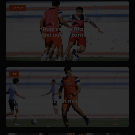
Premier
Correcaminos se perfila para el
arranque del nuevo torneo en Liga
Premier
5 de agosto de 2026
TDP
Afianza Correcaminos TDP su
pretemporada
3 de agosto de 2026