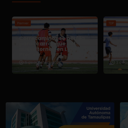
Premier
TDP
Correcaminos se perfila
para el arranque del
nuevo torneo en Liga
Afian
Premier
TDP s
5 de agosto de 2026
3 de a