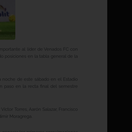
importante al líder de Venados FC con
o posiciones en la tabla general de la
la noche de este sábado en el Estadio
 paso en la recta final del semestre
Víctor Torres, Aarón Salazar, Francisco
dimir Moragrega.