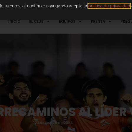
 de terceros, al continuar navegando acepta la
política de privacidad
d
INICIO
EL CLUB
EQUIPOS
PRENSA
PREG
RECAMINOS AL LÍDER
23 de marzo de 2024