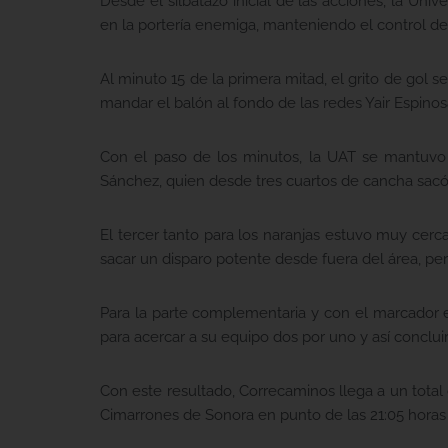
Desde el silbatazo inicial de las acciones, la U
en la portería enemiga, manteniendo el control de
Al minuto 15 de la primera mitad, el grito de gol 
mandar el balón al fondo de las redes Yair Espinos
Con el paso de los minutos, la UAT se mantuvo 
Sánchez, quien desde tres cuartos de cancha sacó d
El tercer tanto para los naranjas estuvo muy ce
sacar un disparo potente desde fuera del área, per
Para la parte complementaria y con el marcador e
para acercar a su equipo dos por uno y así concluir
Con este resultado, Correcaminos llega a un tota
Cimarrones de Sonora en punto de las 21:05 horas 