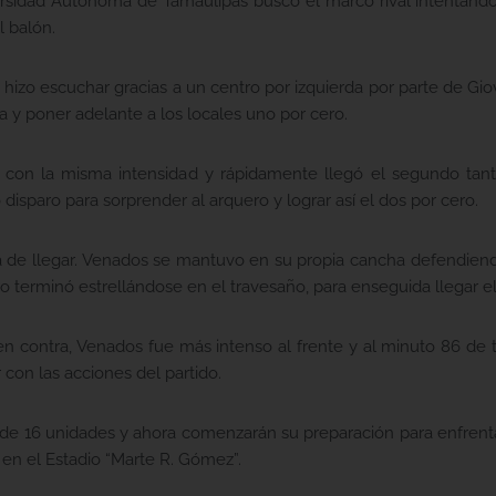
niversidad Autónoma de Tamaulipas buscó el marco rival intentan
l balón.
se hizo escuchar gracias a un centro por izquierda por parte de Gi
a y poner adelante a los locales uno por cero.
con la misma intensidad y rápidamente llegó el segundo tant
isparo para sorprender al arquero y lograr así el dos por cero.
rca de llegar. Venados se mantuvo en su propia cancha defendie
o terminó estrellándose en el travesaño, para enseguida llegar e
n contra, Venados fue más intenso al frente y al minuto 86 de t
 con las acciones del partido.
l de 16 unidades y ahora comenzarán su preparación para enfrent
en el Estadio “Marte R. Gómez”.