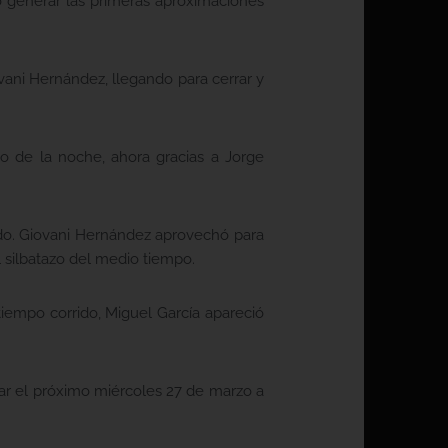
do generar las primeras aproximaciones
ovani Hernández, llegando para cerrar y
o de la noche, ahora gracias a Jorge
ndo. Giovani Hernández aprovechó para
l silbatazo del medio tiempo.
iempo corrido, Miguel García apareció
ar el próximo miércoles 27 de marzo a