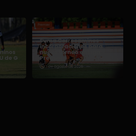
Premier
Suma Correcaminos
o
incorporaciones para
minos
nuevo torneo en Liga
 U de G
Premier
1 de agosto de 2026