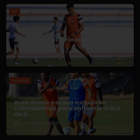
TDP
Afianza Correcaminos TDP su
pretemporada
3 de agosto de 2026
Expansión
Buen ánimo y arduo trabajo en
Correcaminos para enfrentar a la U
de G
2 de agosto de 2026