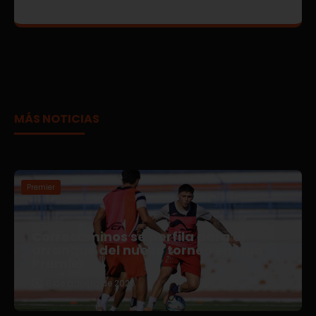
MÁS NOTICIAS
Premier
Correcaminos se perfila para el
arranque del nuevo torneo en Liga
Premier
5 de agosto de 2026