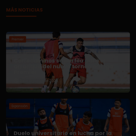
MÁS NOTICIAS
Premier
Correcaminos se perfila para el
arranque del nuevo torneo en Liga
Premier
5 de agosto de 2026
Expansión
Duelo universitario en lucha por la