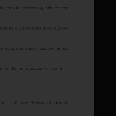
ncluyendo los primeros 45 minutos con
val, pero los visitantes serían quienes
sa, el jugador Joaquín Estopier remató
ro en diferentes ocasiones su portería,
por las Fuerzas Básicas del conjunto