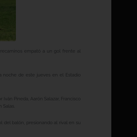
orrecaminos empató a un gol frente al
a noche de este jueves en el Estadio
 Iván Pineda, Aarón Salazar, Francisco
 Salas.
 del balón, presionando al rival en su