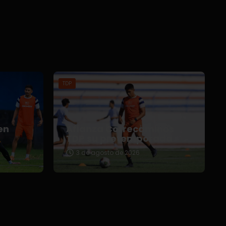
TDP
en
Afianza Correcaminos
TDP su pretemporada
3 de agosto de 2026