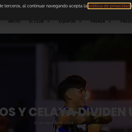
 de terceros, al continuar navegando acepta la
política de privacidad
d
INICIO
EL CLUB
EQUIPOS
PRENSA
PREG
S Y CELAYA DIVIDEN 
23 de agosto de 2024