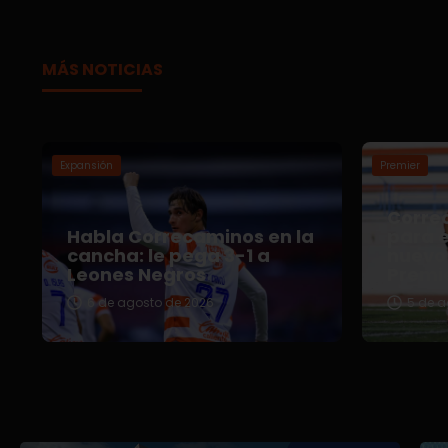
MÁS NOTICIAS
Expansión
Premier
Correc
Habla Correcaminos en la
para e
cancha: le pega 3-1 a
nuevo 
Leones Negros
Premi
6 de agosto de 2026
5 de a