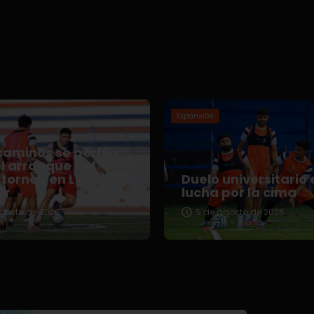
Expansión
aminos se perfila
l arranque del
torneo en Liga
Duelo universitario 
er
lucha por la cima
gosto de 2026
5 de agosto de 2026