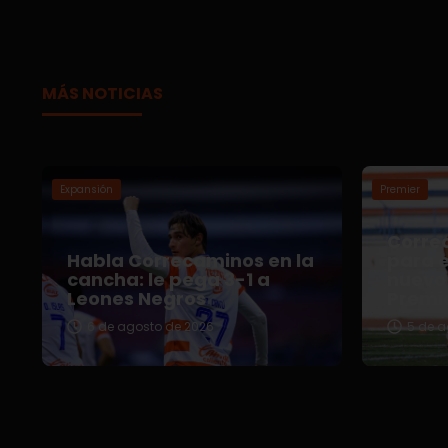
MÁS NOTICIAS
Expansión
Premier
Correc
Habla Correcaminos en la
para e
cancha: le pega 3-1 a
nuevo 
Leones Negros
Premi
6 de agosto de 2026
5 de a