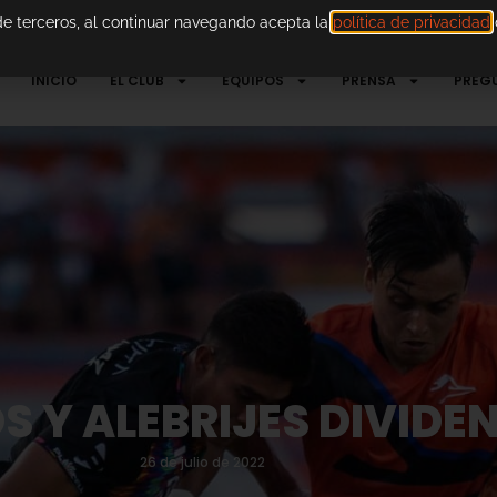
 de terceros, al continuar navegando acepta la
política de privacidad
d
INICIO
EL CLUB
EQUIPOS
PRENSA
PREG
 Y ALEBRIJES DIVIDE
26 de julio de 2022