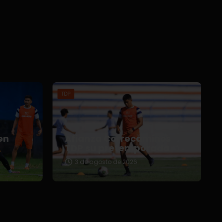
TDP
en
Afianza Correcaminos
TDP su pretemporada
3 de agosto de 2026