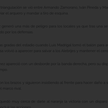
a de triangulación se vió entre Armando Zamorano, Iván Pineda y
ar el arquero y mandar a tiro de esquina.
z generó una más de peligro para los locales ya que tras una se
ado por los defensas.
as gradas del estadio cuando Luis Madrigal tomó el balón para av
 volvió a aparecer para salvar a los Alebrijes y mantener el cero
mez apareció con un desborde por la banda derecha, pero su dis
empo.
n los brazos y siguieron insistiendo al frente para hacer daño a s
 marco rival.
quedó muy cerca de darle al naranja la victoria con un disparo 
oncluir las acciones.