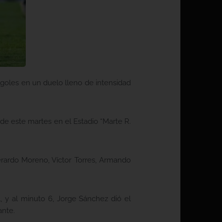
 goles en un duelo lleno de intensidad
de este martes en el Estadio “Marte R.
erardo Moreno, Víctor Torres, Armando
, y al minuto 6, Jorge Sánchez dió el
ante.