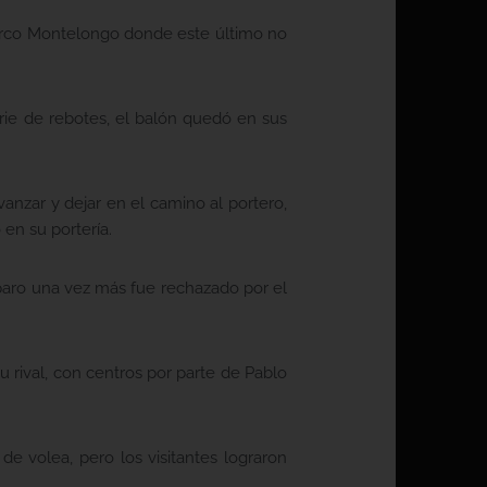
 Marco Montelongo donde este último no
rie de rebotes, el balón quedó en sus
anzar y dejar en el camino al portero,
 en su portería.
paro una vez más fue rechazado por el
u rival, con centros por parte de Pablo
de volea, pero los visitantes lograron