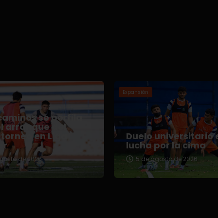
Expansión
aminos se perfila
l arranque del
torneo en Liga
Duelo universitario 
er
lucha por la cima
gosto de 2026
5 de agosto de 2026