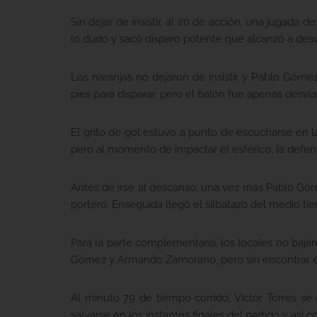
Sin dejar de insistir, al 20 de acción, una jugad
lo dudó y sacó disparo potente que alcanzó a desvi
Los naranjas no dejaron de insistir y Pablo Góme
pies para disparar, pero el balón fue apenas desvi
El grito de gol estuvo a punto de escucharse en l
pero al momento de impactar el esférico, la defensa
Antes de irse al descanso, una vez más Pablo Gó
portero. Enseguida llegó el silbatazo del medio ti
Para la parte complementaria, los locales no bajaro
Gómez y Armando Zamorano, pero sin encontrar el
Al minuto 79 de tiempo corrido, Víctor Torres se 
salvarse en los instantes finales del partido y así c