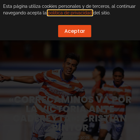
Esta página utiliza cookies personales y de terceros, al continuar
navegando acepta la
política de privacidad
del sitio.
Aceptar
«CORRECAMINOS VA POR
LA VICTORIA ANTE
CADEREYTA»: CRISTIAN
PINTOR
18 de marzo de 2026