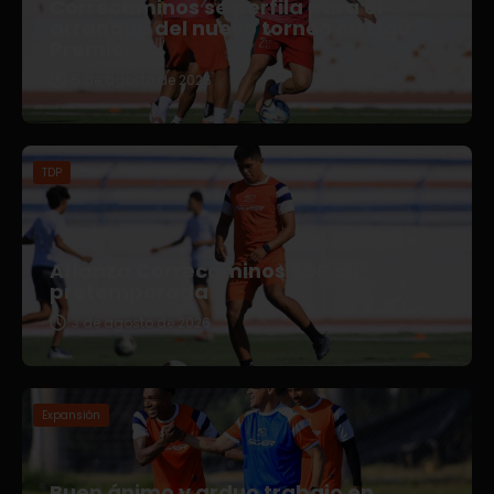
Correcaminos se perfila para el
arranque del nuevo torneo en Liga
Premier
5 de agosto de 2026
TDP
Afianza Correcaminos TDP su
pretemporada
3 de agosto de 2026
Expansión
Buen ánimo y arduo trabajo en