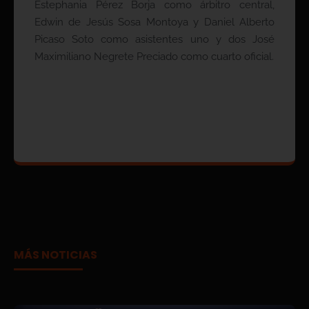
Estephania Pérez Borja como árbitro central,
Edwin de Jesús Sosa Montoya y Daniel Alberto
Picaso Soto como asistentes uno y dos José
Maximiliano Negrete Preciado como cuarto oficial.
MÁS NOTICIAS