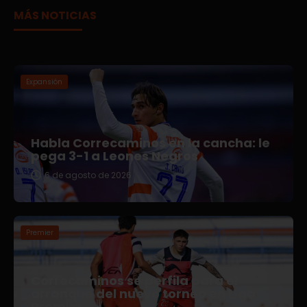
MÁS NOTICIAS
Expansión
Habla Correcaminos en la cancha: le
pega 3-1 a Leones Negros
6 de agosto de 2026
Premier
Correcaminos se perfila para el
arranque del nuevo torneo en Liga
Premier