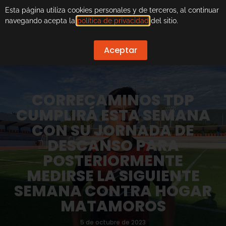
Esta página utiliza cookies personales y de terceros, al continuar
navegando acepta la
política de privacidad
del sitio.
Aceptar
CORRECAMINOS TDP
CUMPLIRÁ ESTA SEMANA
CON SU JORNADA DE
DESCANSO PARA
POSTERIORMENTE
MEDIRSE LA SIGUIENTE
SEMANA CONTRA HOGAR
MATAMOROS
5 de octubre de 2023